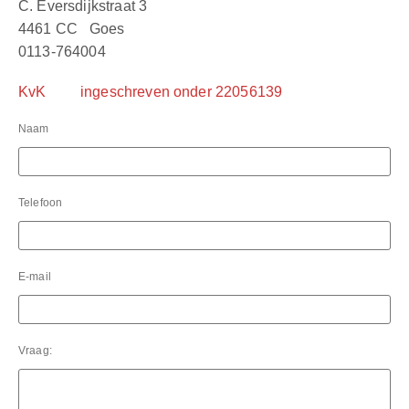
C. Eversdijkstraat 3
Over ons
4461 CC Goes
0113-764004
Blogs
KvK ingeschreven onder 22056139
Contact
Naam
Telefoon
E-mail
Vraag: