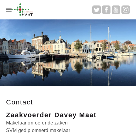
Aanbod
Aankoop
Te koop gevraagd
Verkopen
Contact
Huur
Zaakvoerder Davey Maat
Makelaar onroerende zaken
Overige diensten
SVM gediplomeerd makelaar